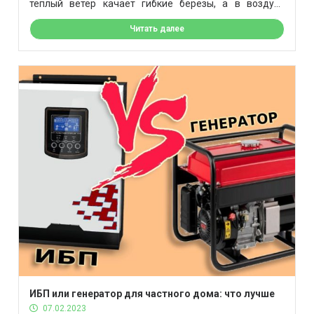
теплый ветер качает гибкие березы, а в воздухе
чувствуется запах цветов со свежей клумбы. Где-то
Читать далее
жужжит шмель. Яркое солнце греет траву, и по ней
можно ходить босиком. По радио тихо поет Пугачева.
В холодильнике стоит холодное пиво. Дети […]
ИБП или генератор для частного дома: что лучше
07.02.2023