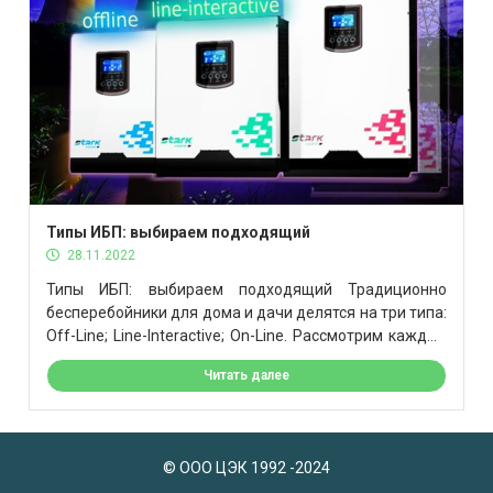
Типы ИБП: выбираем подходящий
28.11.2022
Типы ИБП: выбираем подходящий Традиционно
бесперебойники для дома и дачи делятся на три типа:
Off-Line; Line-Interactive; On-Line. Рассмотрим каждый
из них, чтобы понять, когда какой стоит выбирать. On-
Читать далее
Line бесперебойники Самый продвинутый среди
«собратьев» тип устройств — On-Line. Он как «много в
одном» — решает все проблемы, связанные с выдачей
чистого тока. И максимально качественный ток […]
© ООО ЦЭК 1992 -2024