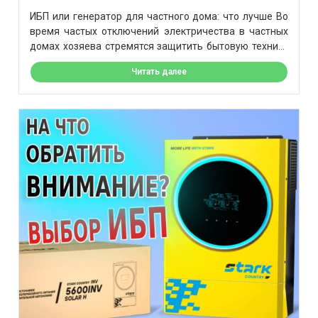
ИБП или генератор для частного дома: что лучше Во
время частых отключений электричества в частных
домах хозяева стремятся защитить бытовую технику
и электроприборы от скачков электричества. Многие
Читать далее
приборы чувствительны к перепадам напряжения и
могут выйти из строя. Поэтому часто возникает
вопрос: что лучше ибп или генератор? Какое решение
подойдет для частного дома – разбираем в […]