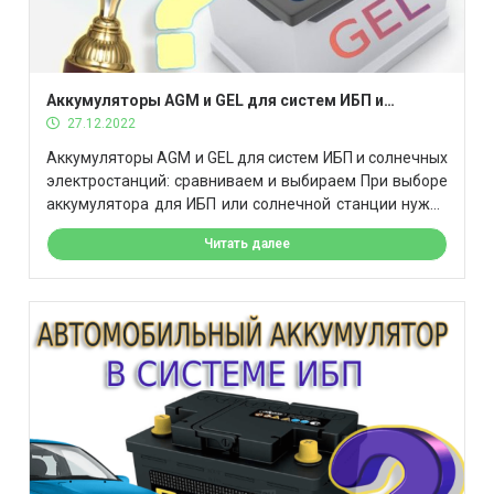
Аккумуляторы AGM и GEL для систем ИБП и
солнечных электростанций: сравниваем и
27.12.2022
выбираем
Аккумуляторы AGM и GEL для систем ИБП и солнечных
электростанций: сравниваем и выбираем При выборе
аккумулятора для ИБП или солнечной станции нужно
понимать принцип работы каждого типа. От этого
Читать далее
зависит эффективность и срок жизни вашего
аккумулятора. Итак, в статье разберем: какими
характеристиками обладают данные акб? Чем AGM
отличается от GEL? Для чего подойдет агм акб […]