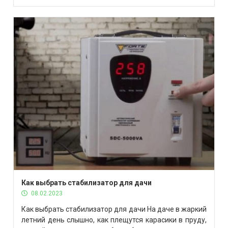
долгосрочной перспективе оказываются выгоднее за
счет более высокой надежности и долговечности. В
статье читайте о преимуществах карбоновых
аккумуляторов GEL Carbon и AGM Carbon перед
устаревшими моделями. Многие […]
Как выбрать стабилизатор для дачи
08.02.2023
Как выбрать стабилизатор для дачи На даче в жаркий
летний день слышно, как плещутся карасики в пруду,