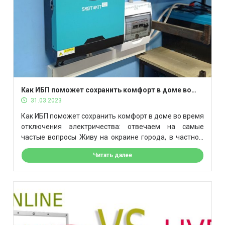
Как ИБП поможет сохранить комфорт в доме во
время отключения электричества: отвечаем на
31.03.2023
самые частые вопросы
Как ИБП поможет сохранить комфорт в доме во время
отключения электричества: отвечаем на самые
частые вопросы Живу на окраине города, в частном
секторе. У нас есть как старые деревенские дома, так
Читать далее
и новые. Последнее время часто отключают
электричество. Можем просидеть без света почти
целый день. Если свет отключают в выходные, то
успеваем спасти холодильник. В […]