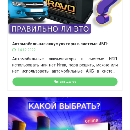
Автомобильные аккумуляторы в системе ИБП:
использовать или нет
14.12.2022
Автомобильные аккумуляторы в системе ИБП:
использовать или нет Итак, пора решить, можно или
нет использовать автомобильные АКБ в системе
бесперебойного питания. Почему этот вопрос вообще
Читать далее
возникает с завидной регулярностью? Потому что
автомобильный АКБ дешевле. Но действительно ли
это поможет сэкономить? Изучим ряд факторов. Срок
службы Срок службы автомобильных SLI-Sb-
аккумуляторов c жидким электролитом в ИБП
составляет […]