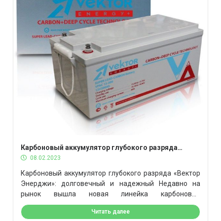
дешевле, чем у официального продавца. Одежда,
посуда, […]
Карбоновый аккумулятор глубокого разряда
«Вектор Энерджи»: долговечный и надежный
08.02.2023
Карбоновый аккумулятор глубокого разряда «Вектор
Энерджи»: долговечный и надежный Недавно на
рынок вышла новая линейка карбоновых
аккумуляторов “Вектор Энерджи”. Стоят они
Читать далее
несколько дороже, чем их предшественники, но в