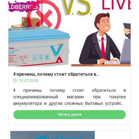
4 причины, почему стоит обратиться в
специализированный магазин при покупке
13.02.2023
аккумулятора и других сложных бытовых
4 причины, почему стоит обратиться в
устройств
специализированный магазин при покупке
аккумулятора и других сложных бытовых устройств
На популярных маркетплейсах таких, как Ozon или
Читать далее
Wildberries многие категории товаров часто продают
по цене ниже, чем составляет рекомендованная
розничная цена. Добавьте к этому регулярные
скидки, и теперь товар можно приобрести несколько