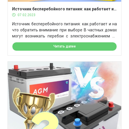
Источник бесперебойного питания: как работает и
на что обратить внимание при выборе
07.02.2023
Источник бесперебойного питания: как работает и на
что обратить внимание при выборе В частных домах
могут возникать перебои с электроснабжением по
причине аварий или плановых ремонтных работ. В
Читать далее
отопительный сезон отключение электричества
особенно критично, потому что это может привести к
полному замерзанию системы отопления,
отключению скважинного насоса и других важных
бытовых электроприборов. Чтобы сохранить
комфортные […]