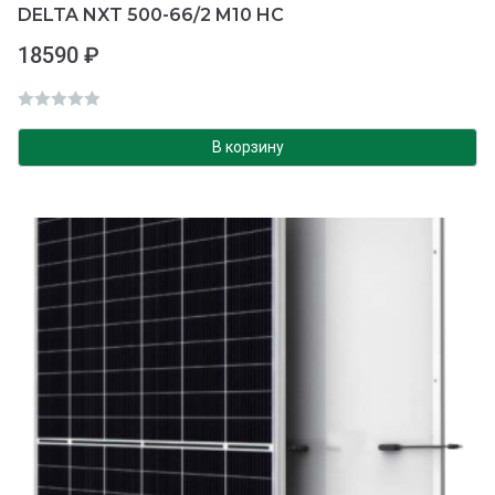
DELTA NXT 500-66/2 M10 HC
18590
₽
О
ц
В корзину
е
н
к
а
0
и
з
5