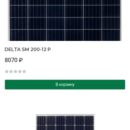
DELTA SM 200-12 P
8070
₽
О
ц
В корзину
е
н
к
а
0
и
з