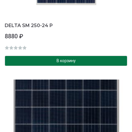
DELTA SM 250-24 P
8880
₽
О
ц
В корзину
е
н
к
а
0
и
з
5