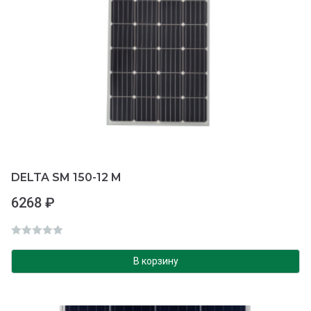
DELTA SM 150-12 M
6268
₽
О
ц
В корзину
е
н
к