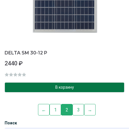
DELTA SM 30-12 P
2440
₽
О
ц
В корзину
е
н
к
←
1
2
3
→
а
0
Поиск
и