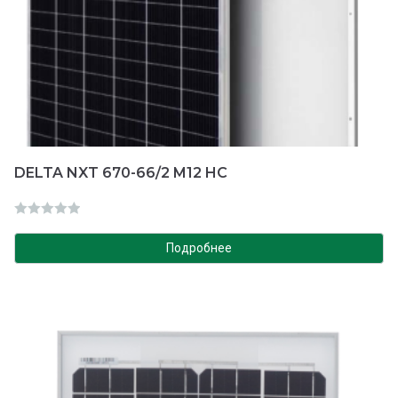
DELTA NXT 670-66/2 M12 HC
О
ц
Подробнее
е
н
к
а
0
и
з