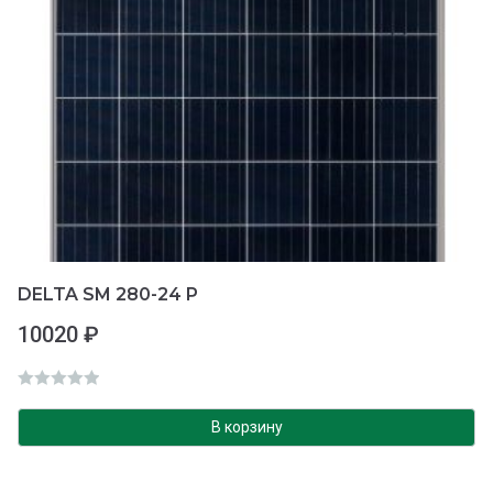
DELTA SM 280-24 P
10020
₽
О
ц
В корзину
е
н