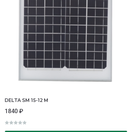
5
DELTA SM 15-12 M
1840
₽
О