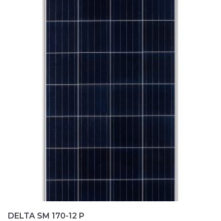
а
0
и
з
5
DELTA SM 170-12 P