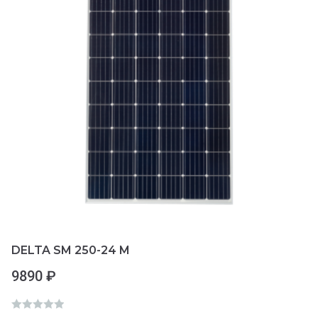
5
DELTA SM 250-24 M
9890
₽