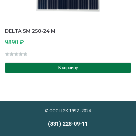
DELTA SM 250-24 M
9890
₽
О
ц
В корзину
е
н
к
а
0
и
© ООО ЦЭК 1992 -2024
з
5
(831) 228-09-11