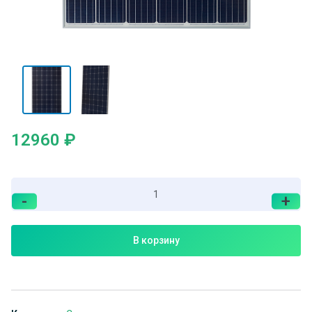
12960
₽
-
+
В корзину