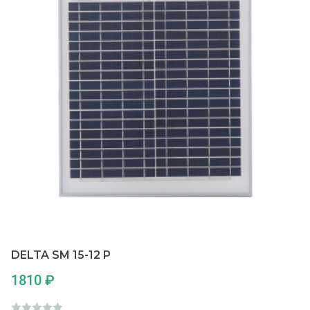
з
5
DELTA SM 15-12 P
1810
₽