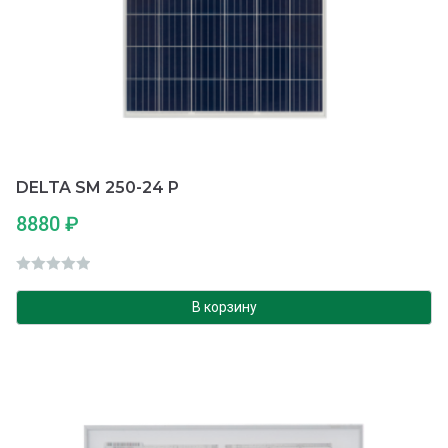
DELTA SM 250-24 P
8880
₽
О
ц
В корзину
е
н
к
а
0
и