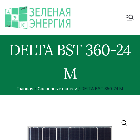
DELTA BST 360-24
M
Главная
Солнечные панели
DELTA BST 360-24 M