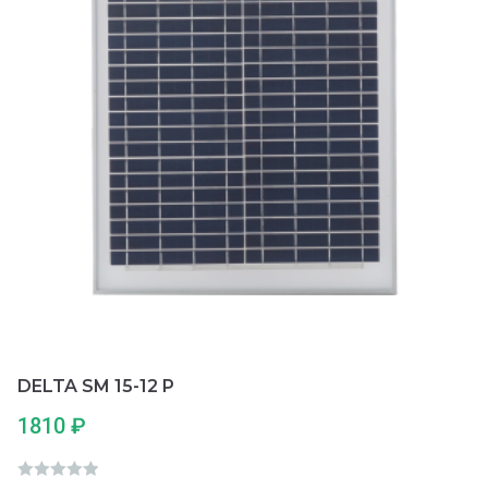
5
DELTA SM 15-12 P
1810
₽