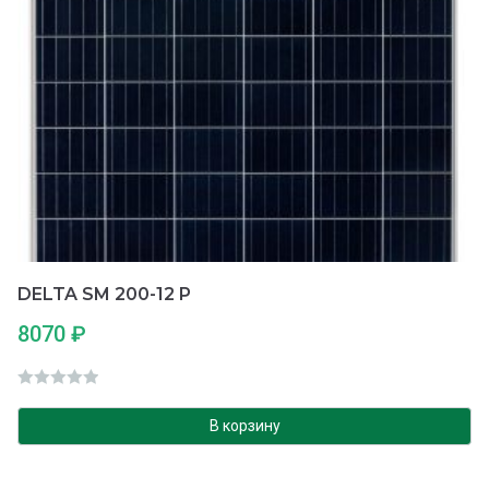
DELTA SM 200-12 P
8070
₽
О
ц
В корзину
е
н