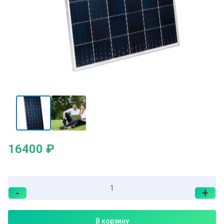
16400
₽
-
+
В корзину