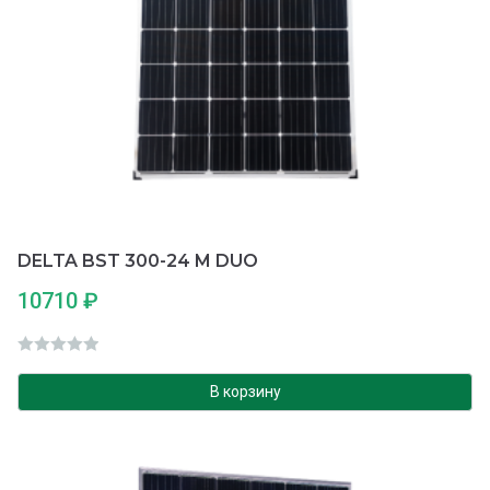
DELTA BST 300-24 M DUO
10710
₽
О
ц
В корзину
е
н
к
а