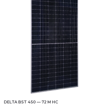
0
и
з
5
DELTA BST 450 — 72 M HC