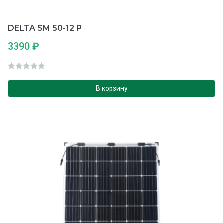
DELTA SM 50-12 P
3390
₽
О
ц
В корзину
е
н
к
а
0
и
з
5