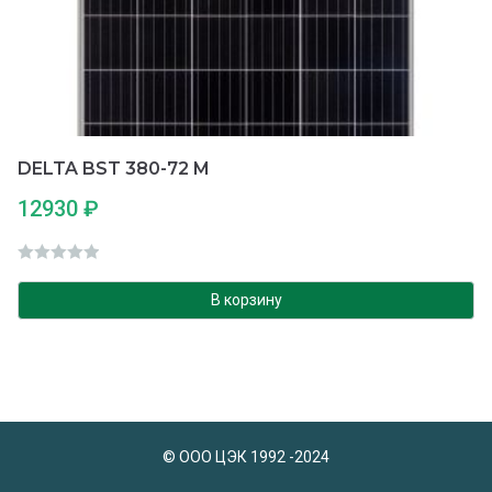
DELTA BST 380-72 M
12930
₽
О
ц
В корзину
е
н
к
а
0
и
© ООО ЦЭК 1992 -2024
з
5