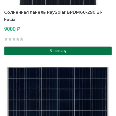
Солнечная панель RaySolar BPDM60-290 Bi-
Facial
9000
₽
О
ц
В корзину
е
н
к
а
0
и
з
5