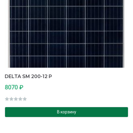
DELTA SM 200-12 P
8070
₽
О
ц
В корзину
е
н
к