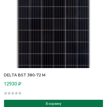
DELTA BST 380-72 M
12930
₽
О
ц
В корзину