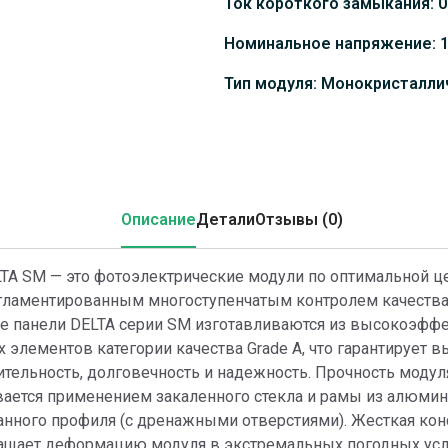
Ток короткого замыкания: 0
Номинальное напряжение: 
Тип модуля: Монокристалли
Описание
Детали
Отзывы (0)
TA SM — это фотоэлектрические модули по оптимальной ц
егламентированным многоступенчатым контролем качества
е панели DELTA серии SM изготавливаются из высокоэфф
 элементов категории качества Grade A, что гарантирует 
тельность, долговечность и надежность. Прочность модул
вается применением закаленного стекла и рамы из алюми
нного профиля (с дренажными отверстиями). Жесткая кон
ащает деформацию модуля в экстремальных погодных усл