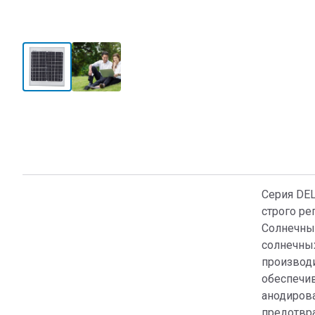
Серия DEL
строго р
Солнечны
солнечных
производи
обеспечи
анодирова
предотвр