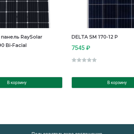
панель RaySolar
DELTA SM 170-12 P
 Bi-Facial
7545
₽
О
ц
е
В корзину
В корзину
н
к
а
0
и
з