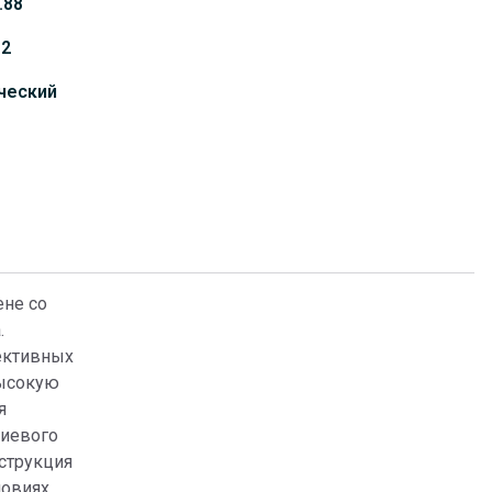
.88
12
ческий
ене со
.
ективных
высокую
я
ниевого
струкция
овиях.