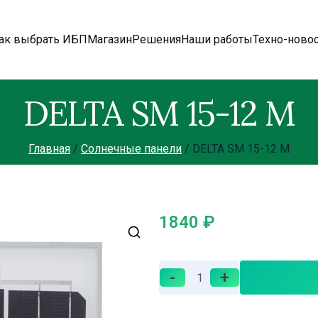
ак выбрать ИБП
Магазин
Решения
Наши работы
Техно-ново
DELTA SM 15-12 M
Главная
Солнечные панели
DELTA SM 15-12 M
1840
₽
-
+