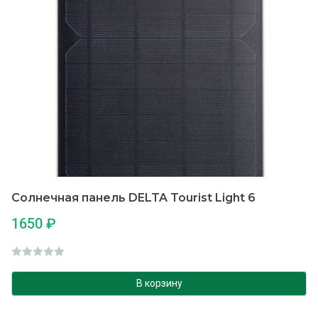
Солнечная панель DELTA Tourist Light 6
1650
₽
О
ц
В корзину
е
н