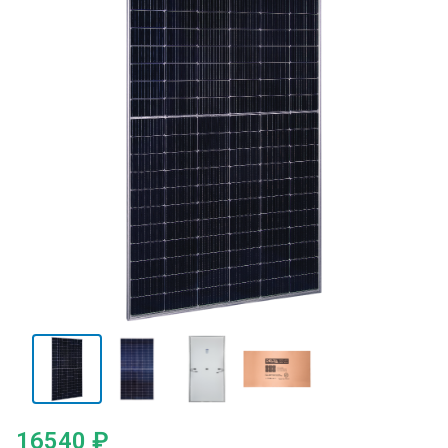
16540
₽