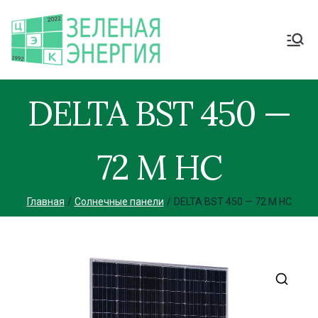
DELTA BST 450 —
72 M HC
Главная
Солнечные панели
DELTA BST 450 — 72 M HC