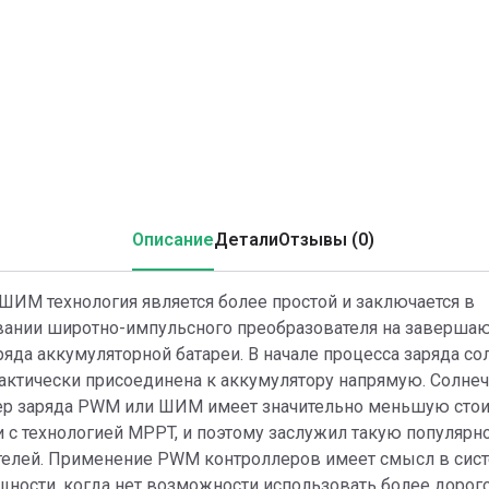
Описание
Детали
Отзывы (0)
ИМ технология является более простой и заключается в
вании широтно-импульсного преобразователя на заверша
ряда аккумуляторной батареи. В начале процесса заряда со
актически присоединена к аккумулятору напрямую. Солне
ер заряда PWM или ШИМ имеет значительно меньшую стои
 с технологией MPPT, и поэтому заслужил такую популярн
телей. Применение PWM контроллеров имеет смысл в сис
щности, когда нет возможности использовать более доро