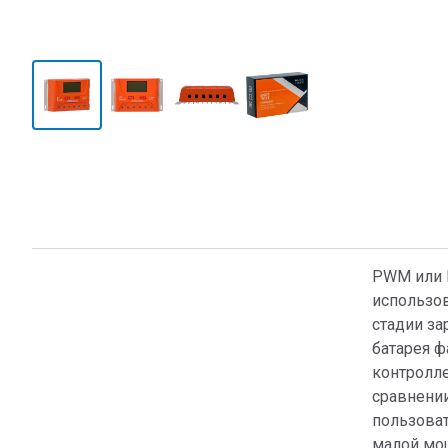
PWM или Ш
использо
стадии за
батарея ф
контролл
сравнении
пользова
малой мо