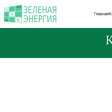
Главная
К
К