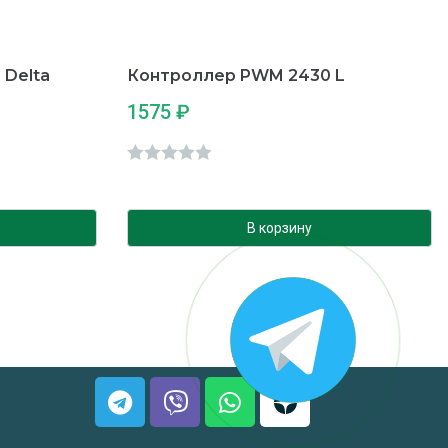
 Delta
Контроллер PWM 2430 L
1575
₽
О
ц
е
В корзину
н
к
а
0
и
з
5