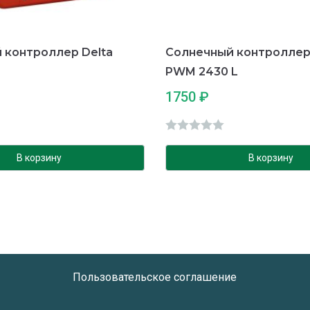
 контроллер Delta
Солнечный контроллер
PWM 2430 L
1750
₽
О
ц
В корзину
В корзину
е
н
к
а
0
и
Пользовательское соглашение
з
5