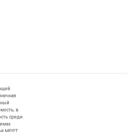
ющей
лнечная
чный
мость, в
ость среди
темах
гой MPPT