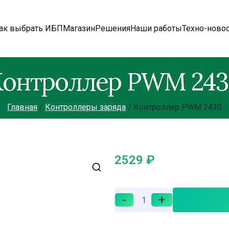
ак выбрать ИБП
Магазин
Решения
Наши работы
Техно-ново
онтроллер PWM 24
Главная
Контроллеры заряда
Контроллер PWM 2430
2529
₽
-
+