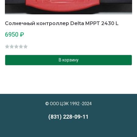
Солнечный контроллер Delta MPPT 2430 L
6950
₽
О
ц
В корзину
е
н
к
а
0
и
© ООО ЦЭК 1992 -2024
з
5
(831) 228-09-11