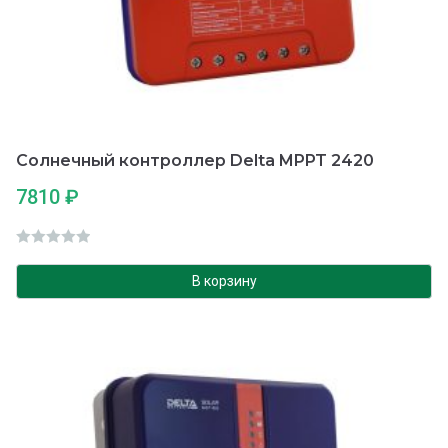
Солнечный контроллер Delta MPPT 2420
7810
₽
О
ц
В корзину
е
н
к
а
0
и
з