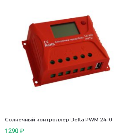
и
з
5
Солнечный контроллер Delta PWM 2410
1290
₽