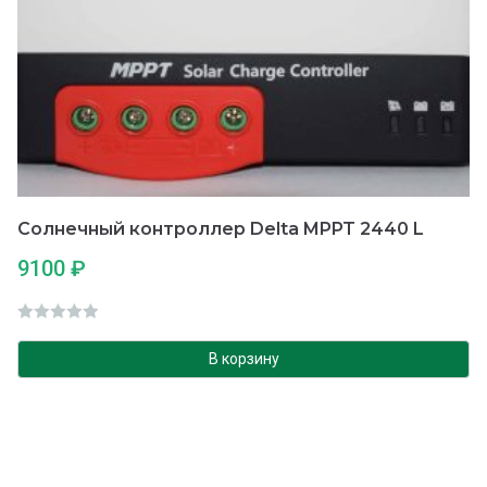
Солнечный контроллер Delta MPPT 2440 L
9100
₽
О
ц
В корзину
е
н
к
а
0