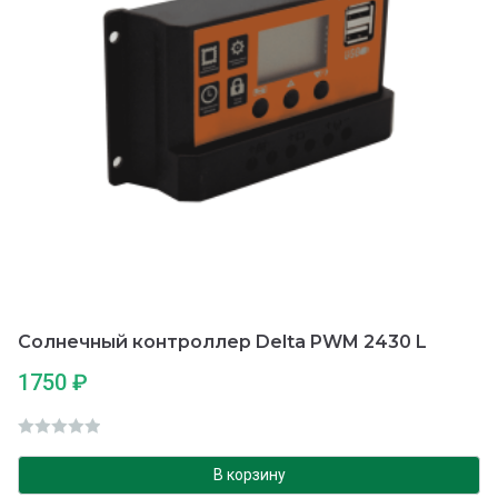
Солнечный контроллер Delta PWM 2430 L
1750
₽
О
ц
В корзину
е