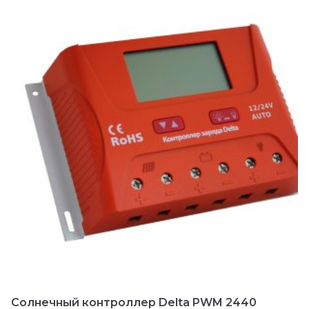
а
0
и
з
5
Солнечный контроллер Delta PWM 2440