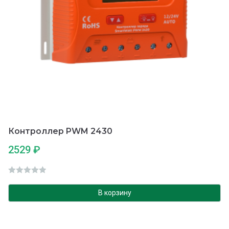
Контроллер PWM 2430
2529
₽
О
ц
В корзину
е
н
к