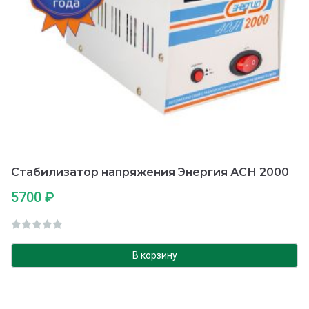
Стабилизатор напряжения Энергия АСН 2000
5700
₽
О
ц
В корзину
е
н
к