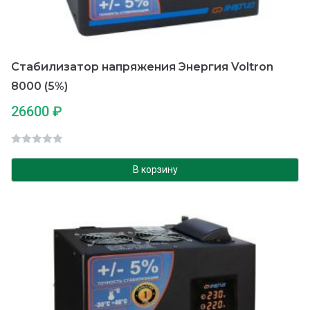
Стабилизатор напряжения Энергия Voltron
8000 (5%)
26600
₽
О
ц
В корзину
е
н
к
а
0
и
з
5