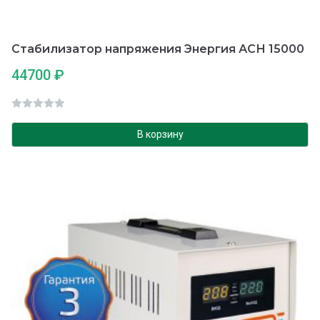
Стабилизатор напряжения Энергия АСН 15000
44700
₽
О
ц
В корзину
е
н
к
а
0
и
з
5