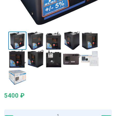
5400
₽