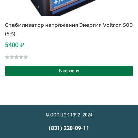
Стабилизатор напряжения Энергия Voltron 500
(5%)
5400
₽
О
ц
В корзину
е
н
к
а
0
и
© ООО ЦЭК 1992 -2024
з
5
(831) 228-09-11