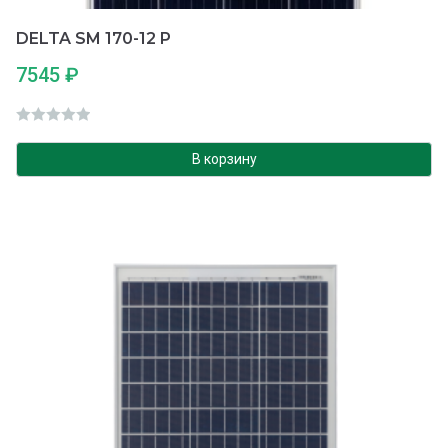
DELTA SM 170-12 P
7545
₽
О
ц
В корзину
е
н
к
а
0
и
з
5