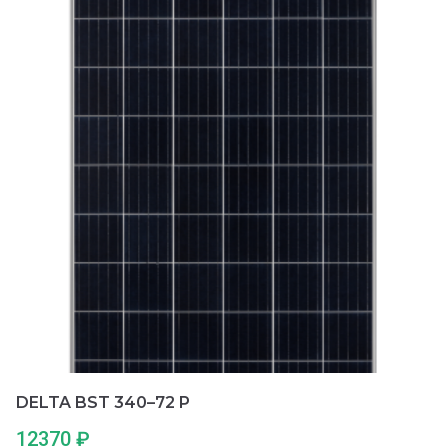
0
и
з
5
DELTA BST 340–72 P
12370
₽