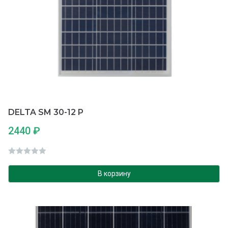
DELTA SM 30-12 P
2440
₽
О
ц
В корзину
е
н
к
а