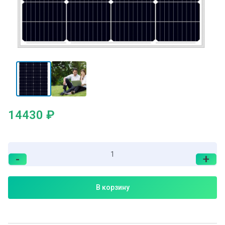
14430
₽
-
+
В корзину