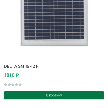
DELTA SM 15-12 P
1810
₽
О
ц
В корзину
е
н