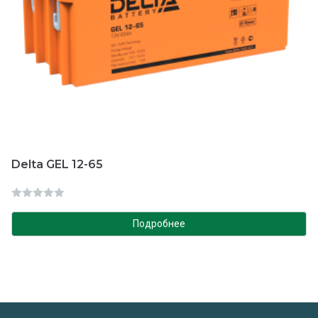
Delta GEL 12-65
О
ц
Подробнее
е
н
к
а
0
и