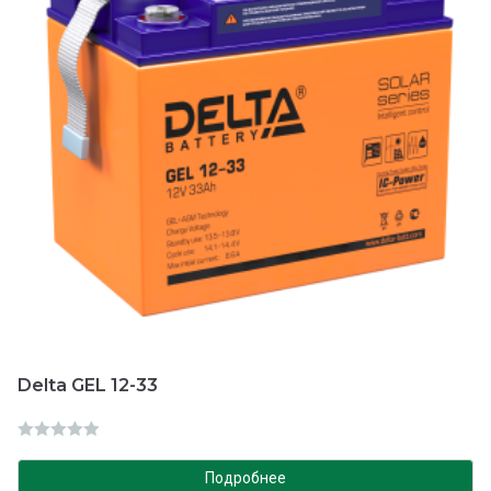
5
Delta GEL 12-33
О
ц
Подробнее