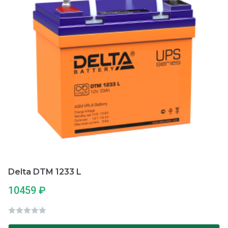
Delta DTM 1233 L
10459
₽
О