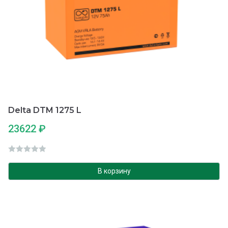
Delta DTM 1275 L
23622
₽
О
ц
В корзину
е
н
к
а
0