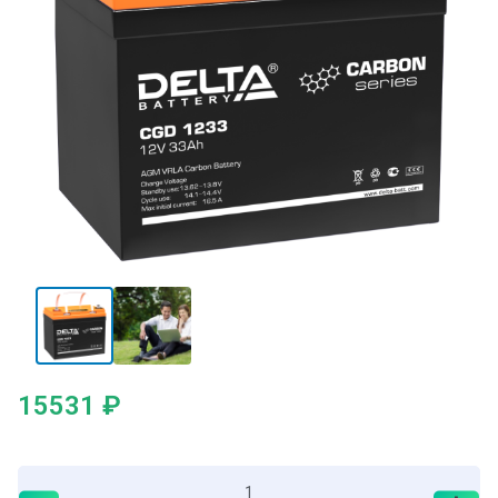
15531
₽