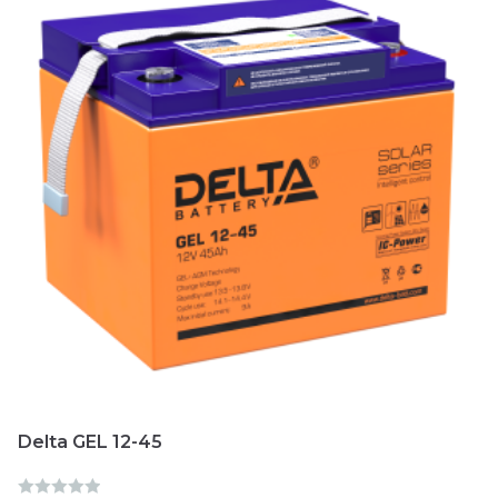
и
з
5
Delta GEL 12-45