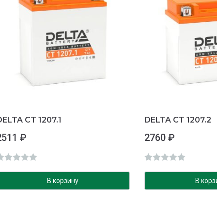
DELTA CT 1207.1
DELTA CT 1207.2
2511
₽
2760
₽
О
О
ц
ц
В корзину
В корз
е
е
н
н