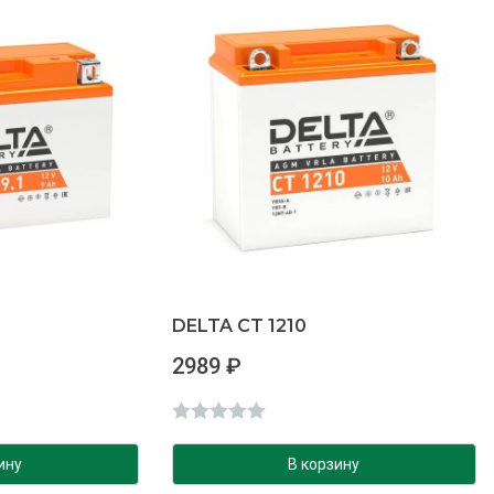
к
а
0
и
з
5
DELTA CT 1210
2989
₽
О
ц
ину
В корзину
е